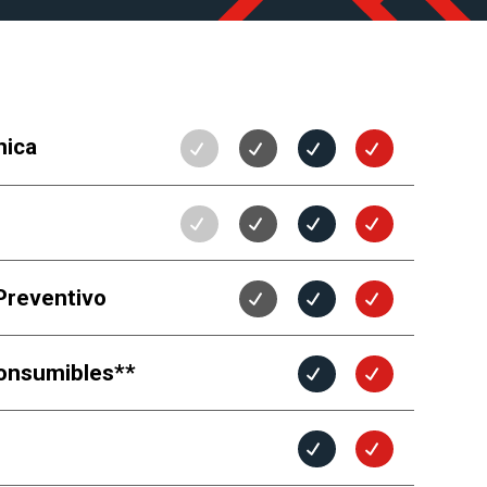
nica
o
Preventivo
onsumibles**