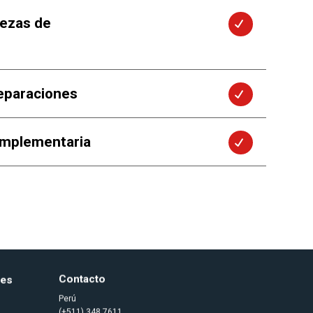
iezas de
eparaciones
omplementaria
nes
Contacto
Perú
(+511) 348 7611